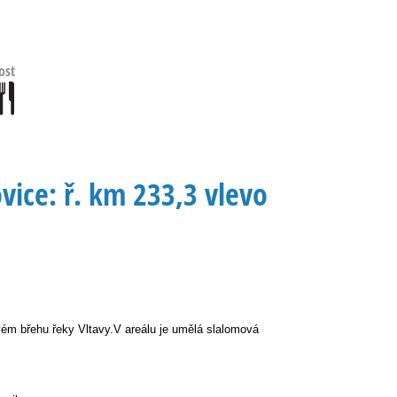
ost
ice: ř. km 233,3 vlevo
vém břehu řeky Vltavy.V areálu je umělá slalomová