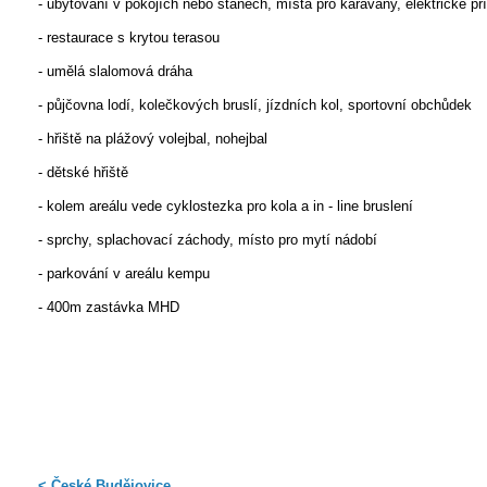
- ubytování v pokojích nebo stanech, místa pro karavany, elektrické př
- restaurace s krytou terasou
- umělá slalomová dráha
- půjčovna lodí, kolečkových bruslí, jízdních kol, sportovní obchůdek
- hřiště na plážový volejbal, nohejbal
- dětské hřiště
- kolem areálu vede cyklostezka pro kola a in - line bruslení
- sprchy, splachovací záchody, místo pro mytí nádobí
- parkování v areálu kempu
- 400m zastávka MHD
< České Budějovice