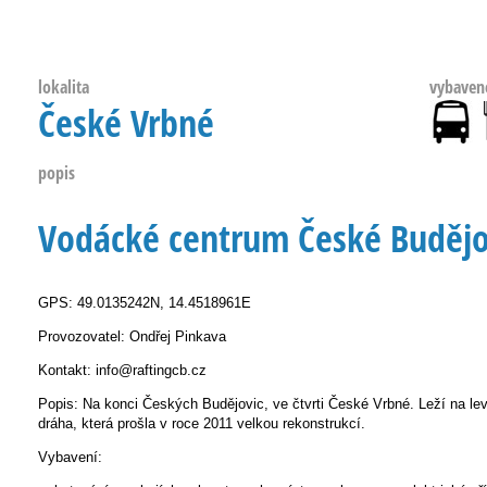
lokalita
vybaven
České Vrbné
popis
Vodácké centrum České Budějov
GPS: 49.0135242N, 14.4518961E
Provozovatel: Ondřej Pinkava
Kontakt: info@raftingcb.cz
Popis: Na konci Českých Budějovic, ve čtvrti České Vrbné. Leží na le
dráha, která prošla v roce 2011 velkou rekonstrukcí.
Vybavení: